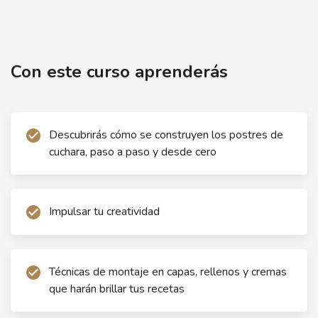
Taller de cuchareables
Con este curso aprenderás
Descubrirás cómo se construyen los postres de
check_circle
cuchara, paso a paso y desde cero
Impulsar tu creatividad
check_circle
Técnicas de montaje en capas, rellenos y cremas
check_circle
que harán brillar tus recetas