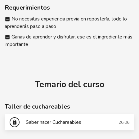
Requerimientos
No necesitas experiencia previa en repostería, todo lo
indeterminate_check_box
aprenderás paso a paso
Ganas de aprender y disfrutar, ese es el ingrediente más
indeterminate_check_box
importante
Temario del curso
Taller de cuchareables
Saber hacer Cuchareables
26:06
lock