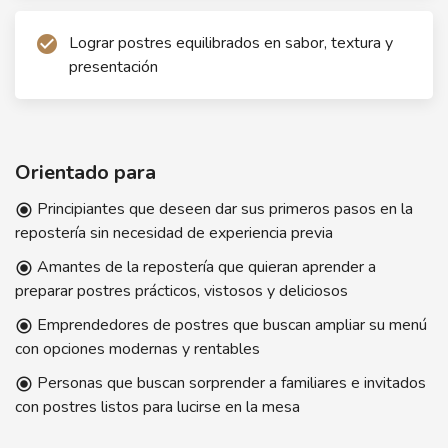
Lograr postres equilibrados en sabor, textura y
check_circle
presentación
Orientado para
Principiantes que deseen dar sus primeros pasos en la
radio_button_checked
repostería sin necesidad de experiencia previa
Amantes de la repostería que quieran aprender a
radio_button_checked
preparar postres prácticos, vistosos y deliciosos
Emprendedores de postres que buscan ampliar su menú
radio_button_checked
con opciones modernas y rentables
Personas que buscan sorprender a familiares e invitados
radio_button_checked
con postres listos para lucirse en la mesa