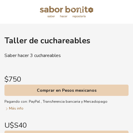
Taller de cuchareables
Saber hacer 3 cuchareables
$750
Comprar en Pesos mexicanos
Pagando con:
PayPal
,
Transferencia bancaria
y
Mercadopago
Más info
U$S40