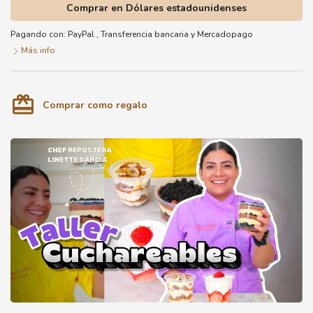
Comprar en Dólares estadounidenses
Pagando con:
PayPal
,
Transferencia bancaria
y
Mercadopago
Más info
card_giftcard
Comprar como regalo